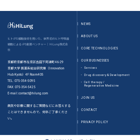
NEWS
ABOUT US
ヒトiPS細胞技術を用いた、世界初のヒト呼吸器
細胞によるiPS創薬ベンチャー｜HiLung株式会
CORE TECHNOLOGIES
社
OUR BUSINESSES
京都府京都市左京区吉田下阿達町46-29
Services
京都大学 医薬系総合研究棟（Innovation
Hub Kyoto）4F Room405
Drug discovery & Development
TEL: 075-354-5095
Cell therapy /
Regenerative Medicine
FAX: 075-354-5425
E-mail: contact@hilung.com
JOIN US
病気や診療に関するご質問などにお答えする
CONTACT
ことはできませんので、何卒ご了承くださ
い。
PRIVACY POLICY