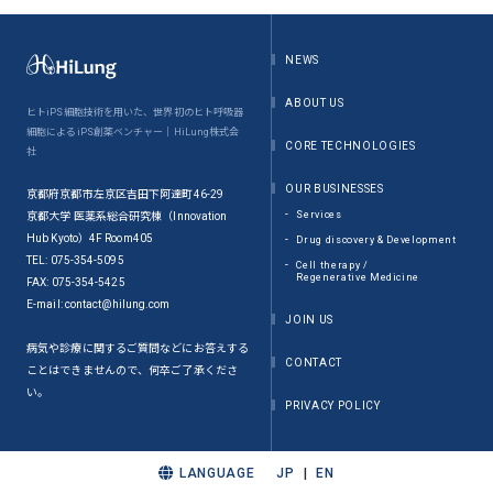
NEWS
ABOUT US
ヒトiPS細胞技術を用いた、世界初のヒト呼吸器
細胞によるiPS創薬ベンチャー｜HiLung株式会
CORE TECHNOLOGIES
社
OUR BUSINESSES
京都府京都市左京区吉田下阿達町46-29
Services
京都大学 医薬系総合研究棟（Innovation
Hub Kyoto）4F Room405
Drug discovery & Development
TEL: 075-354-5095
Cell therapy /
Regenerative Medicine
FAX: 075-354-5425
E-mail: contact@hilung.com
JOIN US
病気や診療に関するご質問などにお答えする
CONTACT
ことはできませんので、何卒ご了承くださ
い。
PRIVACY POLICY
LANGUAGE
JP
EN