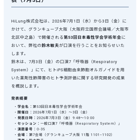
HiLung株式会社は、2026年7月1日（水）から3日（金）に
かけて、グランキューブ大阪（大阪府立国際会議場／大阪市
北区中之島）で開催される
第53回日本毒性学会学術年会
に
おいて、弊社の
鈴木敏夫
が口演を行うことをお知らせいた
します。
鈴木は、7月3日（金）の口演7「呼吸器（Respiratory
System）」にて、ヒトiPS細胞由来肺胞オルガノイドを用
いた薬剤性肺障害のヒト予測評価に関する研究開発の成果
を概説します。
発表概要
•
学会名
：第53回日本毒性学会学術年会
•
開催日
：2026年7月1日（水）～3日（金）
•
発表日時
：2026年7月3日（金）9:48～10:00
•
セッション
：一般口演7「呼吸器（Respiratory System）」
•
演題番号
：O-35
•
会場
：第7会場（グランキューブ大阪 11階 1101–1102）