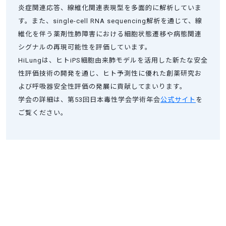
炎症関連応答、線維化関連表現型を多面的に解析していま
す。また、single-cell RNA sequencing解析を通じて、線
維化を伴う薬剤性肺障害における細胞状態遷移や病態関連
シグナルの再現可能性を評価しています。
HiLungは、ヒトiPS細胞由来肺モデルを活用した新たな安全
性評価技術の開発を通じ、ヒト予測性に優れた創薬研究お
よび呼吸器安全性評価の発展に貢献してまいります。
学会の詳細は、第53回日本毒性学会学術年会
公式サイト
を
ご覧ください。