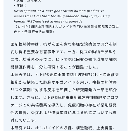
•
演者
：鈴木敏夫
•
演題
：
Development of a next-generation human-predictive
assessment method for drug-induced lung injury using
human iPSC-derived alveolar organoids
（ヒトiPS細胞由来肺胞オルガノイドを用いた薬剤性肺障害の次世
代ヒト予測評価法の開発）
薬剤性肺障害は、抗がん薬を含む多様な治療薬の開発を制
約し得る重要な有害事象です。一方、従来の動物モデルや
二次元培養系のみでは、ヒト肺胞に固有の微小環境や細胞
間相互作用を十分に再現することが困難でした。
本発表では、ヒトiPS細胞由来肺胞上皮細胞とヒト肺線維芽
細胞から構築した肺胞オルガノイドを用い、複数の肺障害
リスク薬剤に対する反応を評価した研究開発の一部を紹介
します。さらに、ヒトiPS細胞由来組織常在性肺胞マクロフ
ァージとの共培養系を導入し、免疫細胞の存在が薬剤誘発
性の傷害、炎症および修復応答に与える影響についても検
討しています。
本研究では、オルガノイドの収縮、構造破綻、上皮傷害、