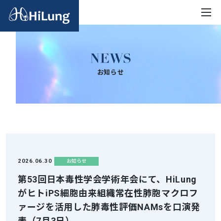
お知らせ
2026.06.30
お知らせ
第53回日本毒性学会学術年会にて、HiLung
がヒトiPS細胞由来組織常在性肺胞マクロフ
ァージを活用した肺毒性評価NAMsを口演発
表（7月3日）